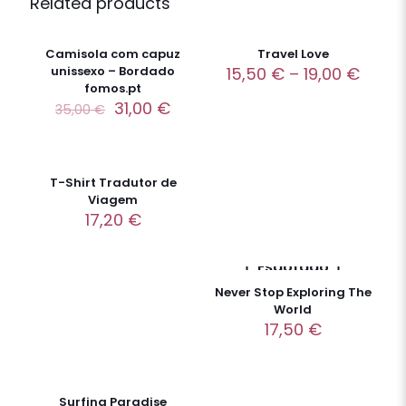
Related products
-11%
Camisola com capuz
Travel Love
unissexo – Bordado
15,50
€
–
19,00
€
fomos.pt
31,00
€
35,00
€
T-Shirt Tradutor de
Viagem
17,20
€
Esgotado
Never Stop Exploring The
World
17,50
€
Surfing Paradise