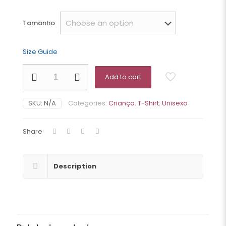
Tamanho
Size Guide
Amante
Add to cart
das
Caraíbas
-
SKU:
N/A
Categories:
Criança
,
T-Shirt
,
Unisexo
Kids
-
Eco-
Share
friendly
quantity
Description