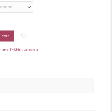
 cart
mem
,
T-Shirt
,
Unisexo