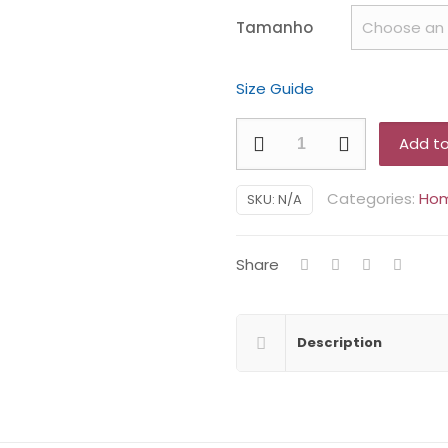
Tamanho
Size Guide
Surfing
Add to
Paradise
quantity
Categories:
Ho
SKU:
N/A
Share
Description