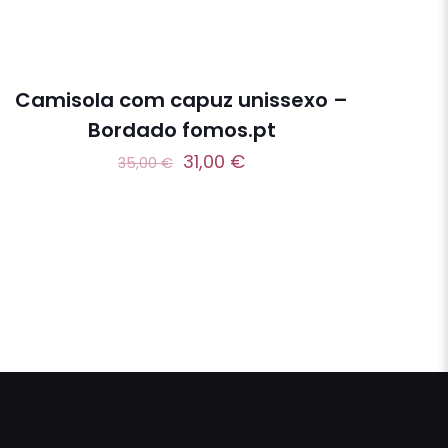
-11%
Camisola com capuz unissexo –
Bordado fomos.pt
31,00
€
35,00
€