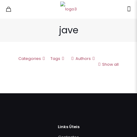
jave
Categories
Tags
Authors
Show all
Links Úteis