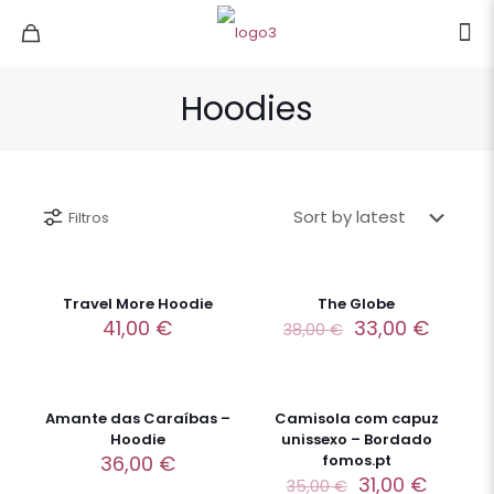
Hoodies
Filtros
-13%
Travel More Hoodie
The Globe
41,00
€
33,00
€
38,00
€
-11%
Amante das Caraíbas –
Camisola com capuz
Hoodie
unissexo – Bordado
36,00
€
fomos.pt
31,00
€
35,00
€